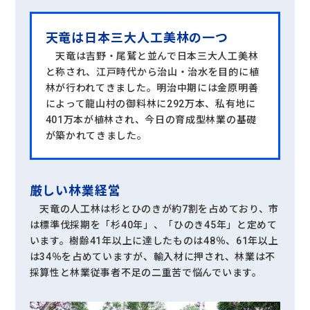
天竜は日本三大人工美林の
一つ
天竜は吉野・尾鷲と並んで日本三大人工美林
と称され、江戸時代から治山・治水を目的に植
林が行われてきました。明治中期には金原明善
によって龍山村の御料林に292万本、私有地に
401万本が植林され、今日の育成型林業の基礎
が築かれてきました。
厳しい林業経営
天竜の人工林は杉とひのきが約7割を占めており、市
は標準伐採期を「杉40年」、「ひのき45年」と定めて
います。樹齢41年以上に達したものは48％、61年以上
は34％を占めていますが、輸入材に押され、林業は不
採算性と林業従事者不足の二重苦で悩んでいます。