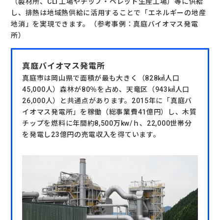
（製材所、CLT工場やチップ・ペレット生産工場）等に供給
し、排熱は地域熱供給に活用することで「エネルギーの地産
地消」を実現できます。（参考事例：真庭バイオマス発電
所）
真庭バイオマス発電所
真庭市は岡山県で面積が最も大きく（828㎢人口
45,000人）森林が80％を占め、天竜区（943㎢人口
26,000人）と共通点があります。2015年に「真庭バ
イオマス発電所」を稼働（総事業費41億円）し、木質
チップを燃料に年間約8,500万kw/ｈ、22,000世帯分
を発電し23億円の売電収入を得ています。