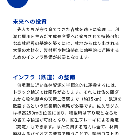
未来への投資
先人たちが守り育ててきた森林を適正に管理し、利
潤と雇用を生みだす成長産業へと発展させて持続可能
な森林経営の基盤を築くには、林地から伐り出される
大量の木材を、製材所や物流拠点に効率的に運搬する
ためのインフラ整備が必要となります。
インフラ（鉄道）の整備
無尽蔵に近い森林資源を半恒久的に運搬するには、
トラック輸送では限界があります。それには佐久間ダ
ムから物流拠点の天竜二俣駅まで（約35km）、鉄道を
敷設するという超長期的戦略が必要です。佐久間ダム
は標高250ｍの位置にあり、積載時は下り坂となるた
め省エネ輸送が可能となり、回生ブレーキによる発電
（売電）もできます。また使用する電力は全て、林業
廃材よるバイオマス発電で賄うことで、輸送コストの