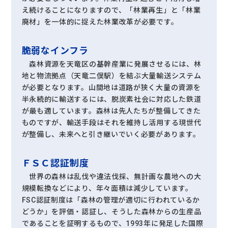
え続けることになりますので、「林業再生」と「林業
廃材」を一体的に捉えた林業改革が必要です。
脆弱なインフラ
森林資源を天竜区の基幹産業に発展させるには、林
地と物流拠点（天竜二俣駅）を結ぶ大量輸送システム
が必要となります。山間地は道路が狭く大量の資源を
半永続的に輸送するには、脱炭素社会に対応した鉄道
が最も適しています。森林は先人たちが整備してきた
ものですが、輸送手段はそれを維持し活用する現世代
が整備し、未来へと引き継いでいく必要があります。
ＦＳＣ認証制度
世界の森林は乱伐や違法伐採、無計画な農地への大
規模転換などにより、年々面積は減少しています。
FSC認証制度は「森林の管理が適切に行われているか
どうか」を評価・認証し、そうした森林からの生産品
であることを証明するもので、1993年に発足した国際