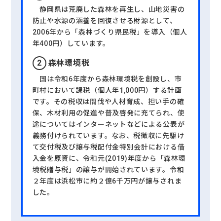
静岡県は荒廃した森林を再生し、山地災害の
防止や水源の涵養を回復させる財源として、
2006年から「森林づくり県民税」を導入（個人
年400円）しています。
森林環境税
国は令和6年度から森林環境税を創設し、市
町村において課税（個人年1,000円）する計画
です。その税収は間伐や人材育成、担い手の確
保、木材利用の促進や普及啓発に充てられ、使
途についてはインターネットなどによる公表が
義務付けられています。なお、税徴収に先駆け
て交付税及び譲与税配付金特別会計における借
入金を原資に、令和元(2019)年度から「森林環
境税贈与税」の譲与が開始されています。令和
２年度は浜松市に約２億6千万円が譲与されま
した。