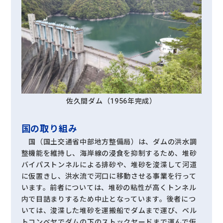
佐久間ダム（1956年完成）
国の取り組み
国（国土交通省中部地方整備局）は、ダムの洪水調
整機能を維持し、海岸線の浸食を抑制するため、堆砂
バイパストンネルによる排砂や、堆砂を浚渫して河道
に仮置きし、洪水流で河口に移動させる事業を行って
います。前者については、堆砂の粘性が高くトンネル
内で目詰まりするため中止となっています。後者につ
いては、浚渫した堆砂を運搬船でダムまで運び、ベル
トコンベヤでダムの下のストックヤードまで運んで仮