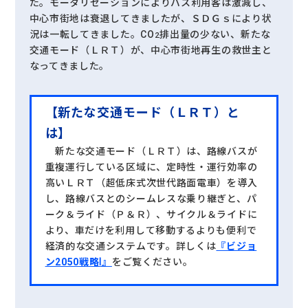
た。モータリゼーションによりバス利用客は激減し、
中心市街地は衰退してきましたが、ＳＤＧｓにより状
況は一転してきました。CO
排出量の少ない、新たな
2
交通モード（ＬＲＴ）が、中心市街地再生の救世主と
なってきました。
【新たな交通モード（ＬＲＴ）と
は】
新たな交通モード（ＬＲＴ）は、路線バスが
重複運行している区域に、定時性・運行効率の
高いＬＲＴ（超低床式次世代路面電車）を導入
し、路線バスとのシームレスな乗り継ぎと、パ
ーク＆ライド（Ｐ＆Ｒ）、サイクル＆ライドに
より、車だけを利用して移動するよりも便利で
経済的な交通システムです。詳しくは
『ビジョ
ン2050戦略Ⅰ』
をご覧ください。